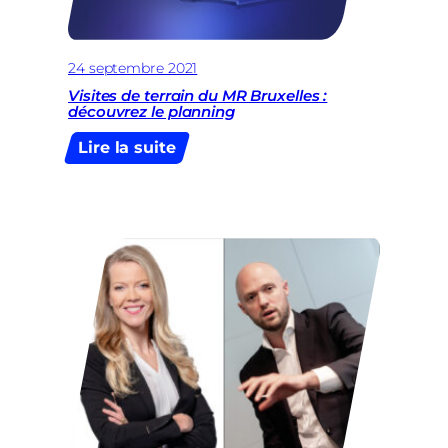
24 septembre 2021
Visites de terrain du MR Bruxelles :
découvrez le planning
:
Lire la suite
Visites
de
terrain
du
MR
Bruxelles
:
découvrez
le
planning