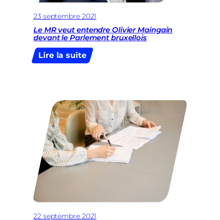
23 septembre 2021
Le MR veut entendre Olivier Maingain
devant le Parlement bruxellois
:
Lire la suite
Le
MR
veut
entendre
Olivier
Maingain
devant
le
Parlement
bruxellois
22 septembre 2021