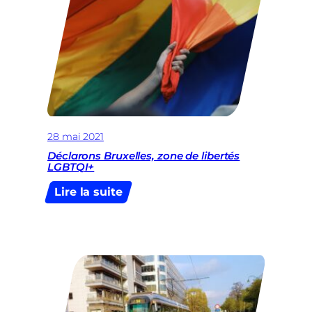
crise
!
28 mai 2021
Déclarons Bruxelles, zone de libertés
LGBTQI+
:
Lire la suite
Déclarons
Bruxelles,
zone
de
libertés
LGBTQI+