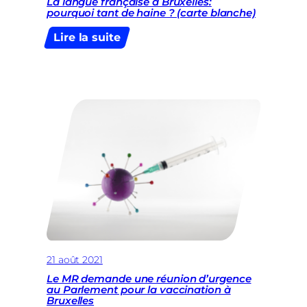
La langue française à Bruxelles:
pourquoi tant de haine ? (carte blanche)
:
Lire la suite
La
langue
française
à
Bruxelles:
pourquoi
tant
de
haine
?
(carte
blanche)
21 août 2021
Le MR demande une réunion d’urgence
au Parlement pour la vaccination à
Bruxelles