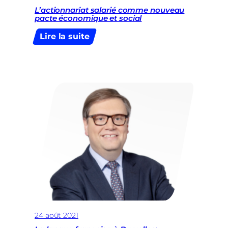
L’actionnariat salarié comme nouveau
pacte économique et social
:
Lire la suite
L’actionnariat
salarié
comme
nouveau
pacte
économique
et
social
24 août 2021