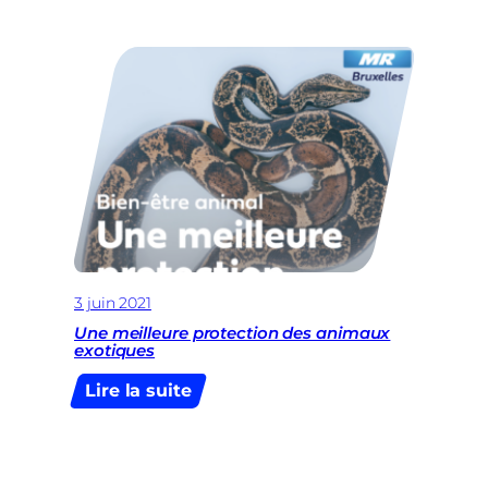
:
une
cause
nationale
3 juin 2021
Une meilleure protection des animaux
exotiques
:
Lire la suite
Une
meilleure
protection
des