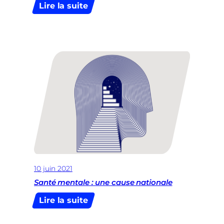
:
Lire la suite
Urgence
pour
le
soutien
aux
jeunes
en
risque
de
décrochage
scolaire
10 juin 2021
Santé mentale : une cause nationale
:
Lire la suite
Santé
mentale