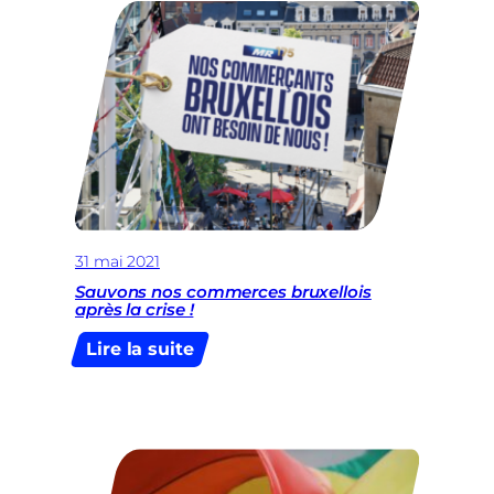
animaux
exotiques
31 mai 2021
Sauvons nos commerces bruxellois
après la crise !
:
Lire la suite
Sauvons
nos
commerces
bruxellois
après
la