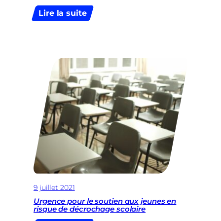
:
Lire la suite
Le
MR
demande
une
réunion
d’urgence
au
Parlement
pour
la
vaccination
à
Bruxelles
9 juillet 2021
Urgence pour le soutien aux jeunes en
risque de décrochage scolaire