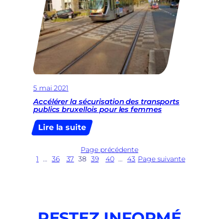
5 mai 2021
Accélérer la sécurisation des transports
publics bruxellois pour les femmes
:
Lire la suite
Accélérer
la
Page précédente
1
…
36
37
38
sécurisation
39
40
…
43
Page suivante
des
transports
publics
bruxellois
pour
RESTEZ INFORMÉ