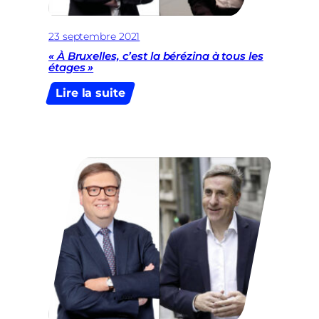
23 septembre 2021
« À Bruxelles, c’est la bérézina à tous les
étages »
:
Lire la suite
« À
Bruxelles,
c’est
la
bérézina
à
tous
les
étages »