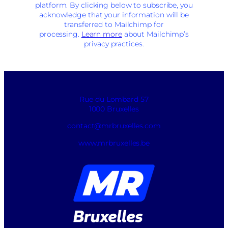
platform. By clicking below to subscribe, you
acknowledge that your information will be
transferred to Mailchimp for
processing.
Learn more
about Mailchimp’s
privacy practices.
Rue du Lombard 57
1000 Bruxelles
contact@mrbruxelles.com
www.mrbruxelles.be