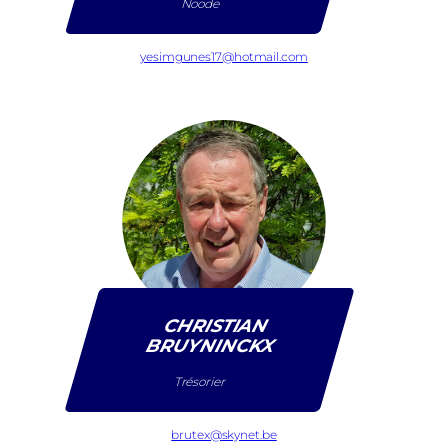
Noode
yesimgunes17@hotmail.com
CHRISTIAN
BRUYNINCKX
Trésorier
brutex@skynet.be