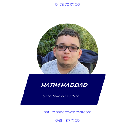
0475 70 07 20
HATIM HADDAD
Secrétaire de section
hatiim.hadded@gmail.com
0484 87 17 20