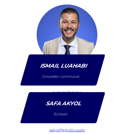
ISMAIL LUAHABI
Conseiller communal
iluahabi@sjtn.be
SAFA AKYOL
Échevin
sakyol@sjtn.brussels