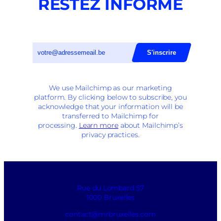
RESTEZ INFORMÉ
We use Mailchimp as our marketing
platform. By clicking below to subscribe, you
acknowledge that your information will be
transferred to Mailchimp for
processing.
Learn more
about Mailchimp’s
privacy practices.
Rue du Lombard 57
1000 Bruxelles
contact@mrbruxelles.com