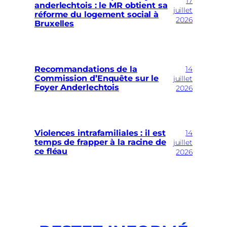
17
anderlechtois : le MR obtient sa
juillet
réforme du logement social à
2026
Bruxelles
14
Recommandations de la
Commission d’Enquête sur le
juillet
Foyer Anderlechtois
2026
14
Violences intrafamiliales : il est
temps de frapper à la racine de
juillet
ce fléau
2026