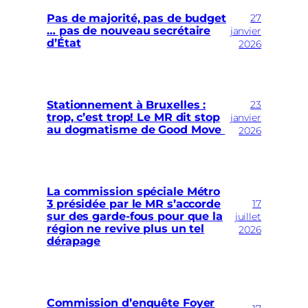
27
Pas de majorité, pas de budget
… pas de nouveau secrétaire
janvier
d’État
2026
23
Stationnement à Bruxelles :
trop, c’est trop! Le MR dit stop
janvier
au dogmatisme de Good Move
2026
La commission spéciale Métro
17
3 présidée par le MR s’accorde
sur des garde-fous pour que la
juillet
région ne revive plus un tel
2026
dérapage
Commission d’enquête Foyer