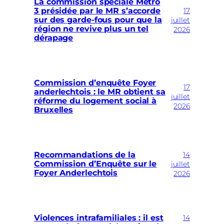
La commission spéciale Métro
17
3 présidée par le MR s’accorde
sur des garde-fous pour que la
juillet
région ne revive plus un tel
2026
dérapage
Commission d’enquête Foyer
17
anderlechtois : le MR obtient sa
juillet
réforme du logement social à
2026
Bruxelles
14
Recommandations de la
Commission d’Enquête sur le
juillet
Foyer Anderlechtois
2026
14
Violences intrafamiliales : il est