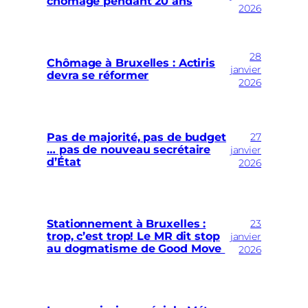
chômage pendant 20 ans
2026
28
Chômage à Bruxelles : Actiris
janvier
devra se réformer
2026
27
Pas de majorité, pas de budget
… pas de nouveau secrétaire
janvier
d’État
2026
23
Stationnement à Bruxelles :
trop, c’est trop! Le MR dit stop
janvier
au dogmatisme de Good Move
2026