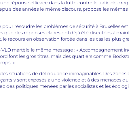
ne réponse efficace dans la lutte contre le trafic de drog
puis des années le même discours, propose les mêmes idée
e pour résoudre les problèmes de sécurité à Bruxelles es
ors que des réponses claires ont déjà été discutées à main
e recours en observation forcée dans les cas les plus gra
-VLD martèle le même message : « Accompagnement indivi
rd font les gros titres, mais des quartiers comme Bocksta
mps. »
 des situations de délinquance inimaginables. Des zones 
çants y sont exposés à une violence et à des menaces quot
chec des politiques menées par les socialistes et les écolo