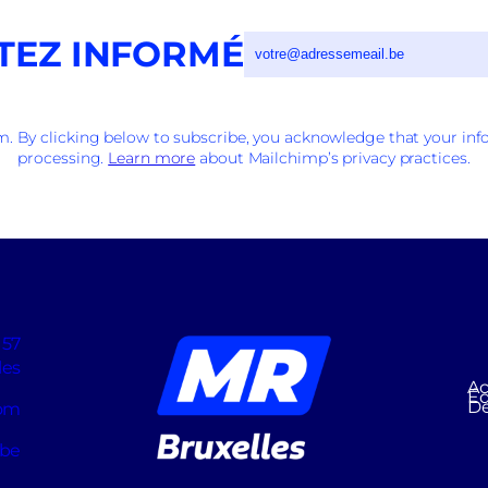
TEZ INFORMÉ
 By clicking below to subscribe, you acknowledge that your info
processing.
Learn more
about Mailchimp’s privacy practices.
 57
les
Ac
Éq
D
com
.be