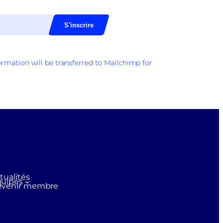
rmation will be transferred to Mailchimp for
tualités
uipes
evenir membre