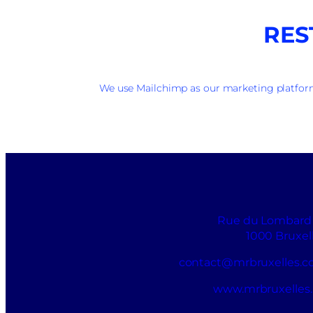
RES
We use Mailchimp as our marketing platform.
Rue du Lombard
1000 Bruxel
contact@mrbruxelles.
www.mrbruxelles