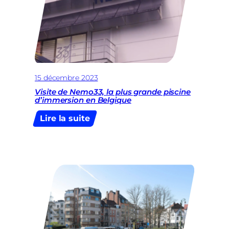
15 décembre 2023
Visite de Nemo33, la plus grande piscine
d’immersion en Belgique
:
Lire la suite
Visite
de
Nemo33,
la
plus
grande
piscine
d’immersion
en