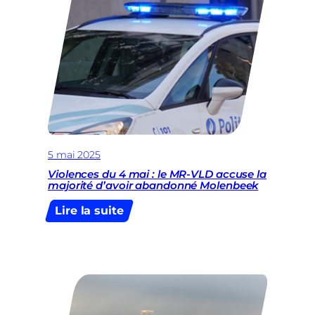
sans
gouvernement
bruxellois,
les
ALE
sont
laissées
dans
l’incertitude
5 mai 2025
Violences du 4 mai : le MR-VLD accuse la
majorité d’avoir abandonné Molenbeek
:
Lire la suite
Violences
du
4
mai
:
le