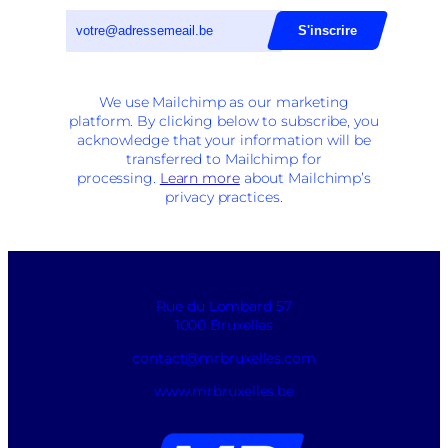
We use Mailchimp as our marketing
platform. By clicking below to subscribe, you
acknowledge that your information will be
transferred to Mailchimp for
processing.
Learn more
about Mailchimp’s
privacy practices.
Rue du Lombard 57
1000 Bruxelles
contact@mrbruxelles.com
www.mrbruxelles.be