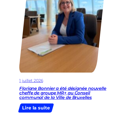
1 juillet 2026
Floriane Bonnier a été désignée nouvelle
cheffe de groupe MR+ au Conseil
communal de la Ville de Bruxelles
:
Lire la suite
Floriane
Bonnier
a