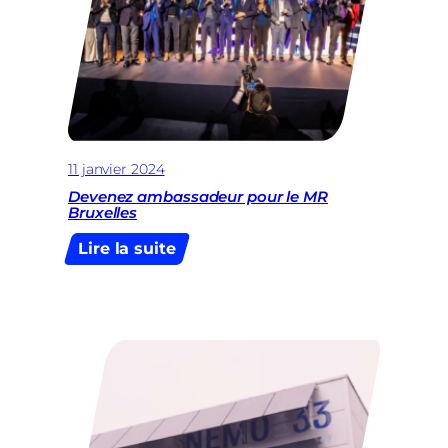
11 janvier 2024
Devenez ambassadeur pour le MR
Bruxelles
:
Lire la suite
Devenez
ambassadeur
pour
le
MR
Bruxelles