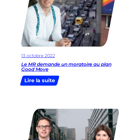
Commission
Spéciale
Uber
13 octobre 2022
Le MR demande un moratoire au plan
Good Move
:
Lire la suite
Le
MR
demande
un
moratoire
au
plan
Good