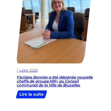
1 juillet 2026
Floriane Bonnier a été désignée nouvelle
cheffe de groupe MR+ au Conseil
communal de la Ville de Bruxelles
:
Lire la suite
Floriane
Bonnier
a