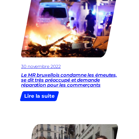
lent,
trop
tard.
30 novembre 2022
Le MR bruxellois condamne les émeutes,
se dit très préoccupé et demande
réparation pour les commerçants
:
Lire la suite
Le
MR
bruxellois
condamne
les
émeutes,