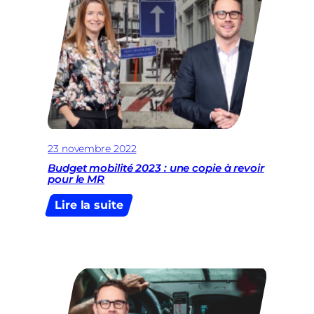
se
dit
très
préoccupé
et
demande
réparation
pour
les
commerçants
23 novembre 2022
Budget mobilité 2023 : une copie à revoir
pour le MR
:
Lire la suite
Budget
mobilité
2023
:
une
copie
à