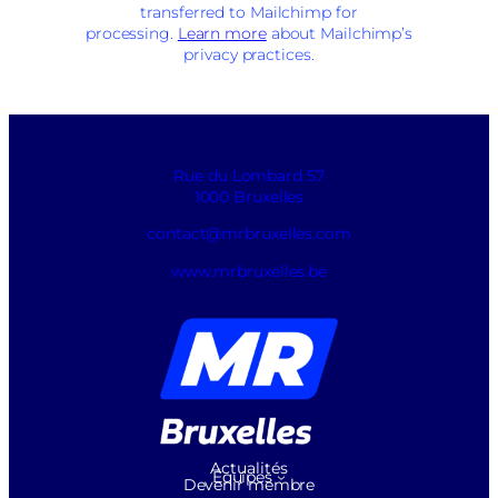
transferred to Mailchimp for
processing.
Learn more
about Mailchimp’s
privacy practices.
Rue du Lombard 57
1000 Bruxelles
contact@mrbruxelles.com
www.mrbruxelles.be
Actualités
Équipes
Devenir membre