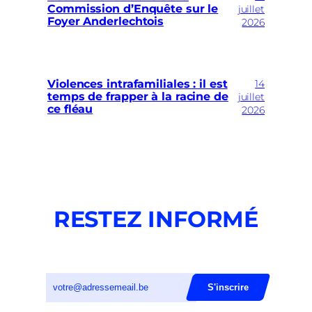
Commission d’Enquête sur le
juillet
Foyer Anderlechtois
2026
14
Violences intrafamiliales : il est
temps de frapper à la racine de
juillet
ce fléau
2026
RESTEZ INFORMÉ