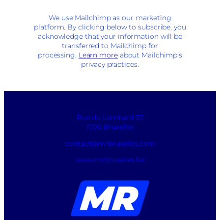
We use Mailchimp as our marketing
platform. By clicking below to subscribe, you
acknowledge that your information will be
transferred to Mailchimp for
processing.
Learn more
about Mailchimp’s
privacy practices.
Rue du Lombard 57
1000 Bruxelles
contact@mrbruxelles.com
www.mrbruxelles.be