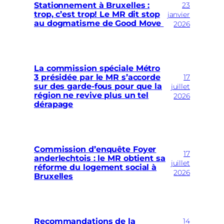
23
Stationnement à Bruxelles :
trop, c’est trop! Le MR dit stop
janvier
au dogmatisme de Good Move
2026
La commission spéciale Métro
17
3 présidée par le MR s’accorde
sur des garde-fous pour que la
juillet
région ne revive plus un tel
2026
dérapage
Commission d’enquête Foyer
17
anderlechtois : le MR obtient sa
juillet
réforme du logement social à
2026
Bruxelles
14
Recommandations de la