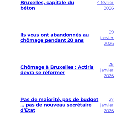
Bruxelles, capitale du
4 février
béton
2026
29
Ils vous ont abandonnés au
janvier
chômage pendant 20 ans
2026
28
Chômage à Bruxelles : Actiris
janvier
devra se réformer
2026
27
Pas de majorité, pas de budget
… pas de nouveau secrétaire
janvier
d’État
2026