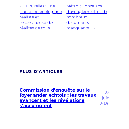
←
Bruxelles : une
Métro 3 : onze ans
transition écologique
d’aveuglement et de
réaliste et
nombreux
respectueuse des
documents
réalités de tous
manquants
→
PLUS D’ARTICLES
Commission d’enquête sur le
23
foyer anderlechtois : les travaux
juin
avancent et les révélations
2026
s’accumulent