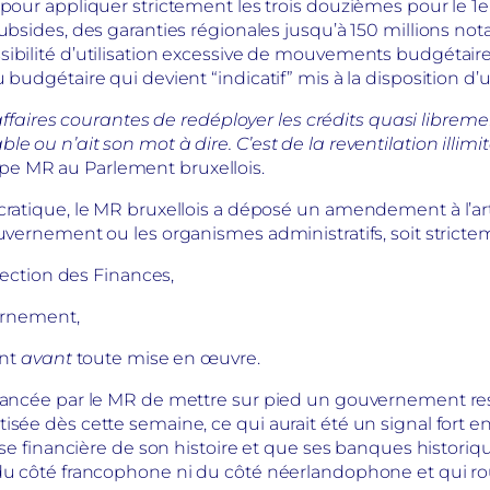
 pour appliquer strictement les trois douzièmes pour le 1e
 subsides, des garanties régionales jusqu’à 150 millions 
sibilité d’utilisation excessive de mouvements budgétair
u budgétaire qui devient “indicatif” mis à la disposition 
aires courantes de redéployer les crédits quasi librem
le ou n’ait son mot à dire. C’est de la reventilation illi
pe MR au Parlement bruxellois.
cratique, le MR bruxellois a déposé un amendement à l’arti
ouvernement ou les organismes administratifs, soit strict
ection des Finances,
ernement,
ent
avant
toute mise en œuvre.
avancée par le MR de mettre sur pied un gouvernement ress
isée dès cette semaine, ce qui aurait été un signal fort 
rise financière de son histoire et que ses banques historiq
 du côté francophone ni du côté néerlandophone et qui rou