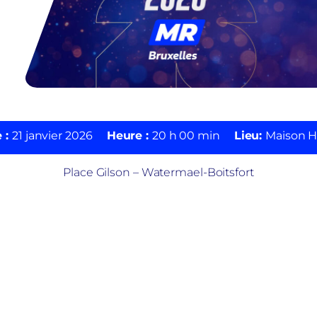
 :
21 janvier 2026
Heure :
20 h 00 min
Lieu:
Maison 
Place Gilson – Watermael-Boitsfort