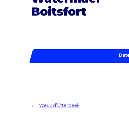
Boitsfort
Date
←
Vœux d’Etterbeek