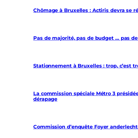
Chômage à Bruxelles : Actiris devra se r
Pas de majorité, pas de budget … pas de
Stationnement à Bruxelles : trop, c’est
La commission spéciale Métro 3 présidée 
dérapage
Commission d’enquête Foyer anderlechtoi