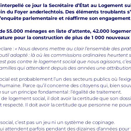
nterpellé ce jour la Secrétaire d’État au Logement sui
ein du Foyer anderlechtois. Des éléments troublants 
enquête parlementaire et réaffirme son engagement t
s de 55.000 ménages en liste d’attente, 42.000 logeme
lature pour la construction de plus de 1 000 nouveau
clare :
« Nous devons mettre au clair l’ensemble des prat
util adapté : là où les commissions ordinaires heurtent su
est pas contre le logement social que nous agissons, c’es
e familles qui attendent depuis des années une attribution
cial est probablement l’un des secteurs publics où l’exige
 humaine. Parce qu’il concerne des citoyens qui, bien souv
e sur un principe fondamental : l’égalité de traitement.
gement social, il doit avoir la certitude que son dossier 
est respecté. Il doit avoir la certitude que personne ne pou
ocial, c’est pas un jeu ni un système de copinage.
ui attendent parfois pendant des dizaines d’années pour vi