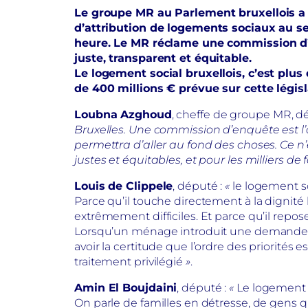
Le groupe MR au Parlement bruxellois a i
d’attribution de logements sociaux au s
heure. Le MR réclame une commission d’
juste, transparent et équitable.
Le logement social bruxellois, c’est plu
de 400 millions € prévue sur cette légis
Loubna Azghoud
, cheffe de groupe MR, dé
Bruxelles. Une commission d’enquête est l’o
permettra d’aller au fond des choses. Ce n’
justes et équitables, et pour les milliers d
Louis de Clippele
, député :
«
le logement so
Parce qu’il touche directement à la dignité
extrêmement difficiles. Et parce qu’il repos
Lorsqu’un ménage introduit une demande de lo
avoir la certitude que l’ordre des priorités 
traitement privilégié
»
.
Amin El Boujdaini
, député :
«
Le logement s
On parle de familles en détresse, de gens q