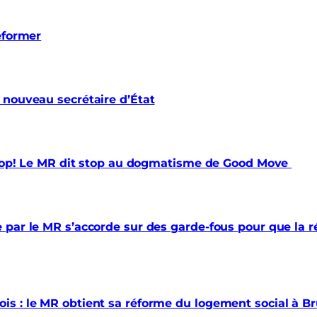
éformer
 nouveau secrétaire d’État
 trop! Le MR dit stop au dogmatisme de Good Move
par le MR s’accorde sur des garde-fous pour que la ré
s : le MR obtient sa réforme du logement social à Br