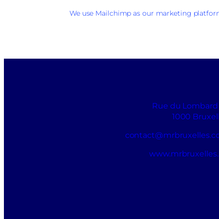
We use Mailchimp as our marketing platform.
Rue du Lombard
1000 Bruxel
contact@mrbruxelles.
www.mrbruxelles