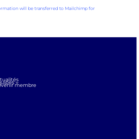
rmation will be transferred to Mailchimp for
tualités
uipes
evenir membre