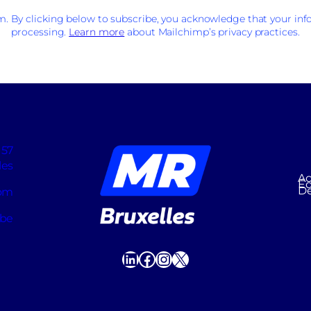
 By clicking below to subscribe, you acknowledge that your info
processing.
Learn more
about Mailchimp’s privacy practices.
 57
les
Ac
Éq
D
com
.be
LinkedIn
Facebook
Instagram
X