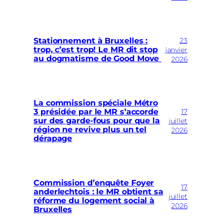
23
Stationnement à Bruxelles :
trop, c’est trop! Le MR dit stop
janvier
au dogmatisme de Good Move
2026
La commission spéciale Métro
17
3 présidée par le MR s’accorde
sur des garde-fous pour que la
juillet
région ne revive plus un tel
2026
dérapage
Commission d’enquête Foyer
17
anderlechtois : le MR obtient sa
juillet
réforme du logement social à
2026
Bruxelles