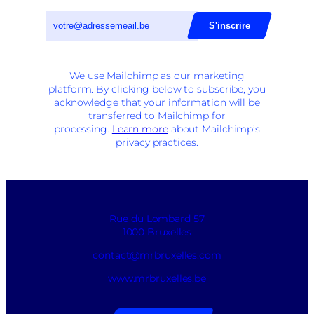
We use Mailchimp as our marketing
platform. By clicking below to subscribe, you
acknowledge that your information will be
transferred to Mailchimp for
processing.
Learn more
about Mailchimp’s
privacy practices.
Rue du Lombard 57
1000 Bruxelles
contact@mrbruxelles.com
www.mrbruxelles.be