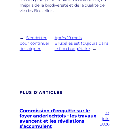
mépris de la biodiversité et de la qualité de
vie des Bruxellois.
←
S’endetter
Après 19 mois,
pour continuer
Bruxelles est toujours dans
de soigner
le flou budgétaire
→
PLUS D’ARTICLES
Commission d’enquête sur le
23
foyer anderlechtois : les travaux
juin
avancent et les révélations
2026
s’accumulent