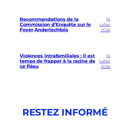
14
Recommandations de la
Commission d’Enquête sur le
juillet
Foyer Anderlechtois
2026
14
Violences intrafamiliales : il est
temps de frapper à la racine de
juillet
ce fléau
2026
RESTEZ INFORMÉ