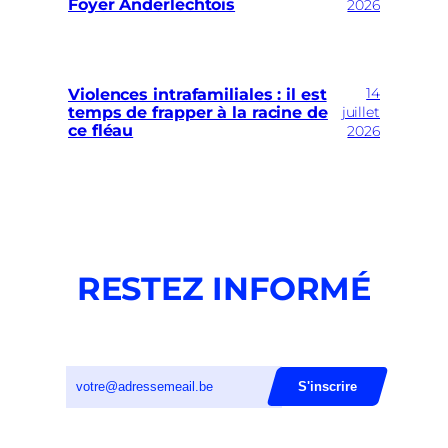
Foyer Anderlechtois
2026
14
Violences intrafamiliales : il est
temps de frapper à la racine de
juillet
ce fléau
2026
RESTEZ INFORMÉ