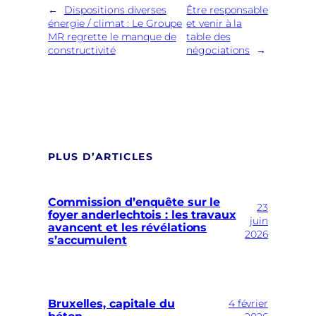
←
Dispositions diverses
Être responsable
énergie / climat : Le Groupe
et venir à la
MR regrette le manque de
table des
constructivité
négociations
→
PLUS D’ARTICLES
Commission d’enquête sur le
23
foyer anderlechtois : les travaux
juin
avancent et les révélations
2026
s’accumulent
Bruxelles, capitale du
4 février