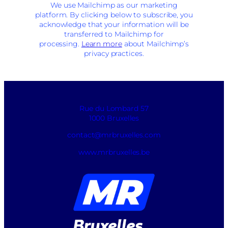
We use Mailchimp as our marketing
platform. By clicking below to subscribe, you
acknowledge that your information will be
transferred to Mailchimp for
processing.
Learn more
about Mailchimp’s
privacy practices.
Rue du Lombard 57
1000 Bruxelles
contact@mrbruxelles.com
www.mrbruxelles.be