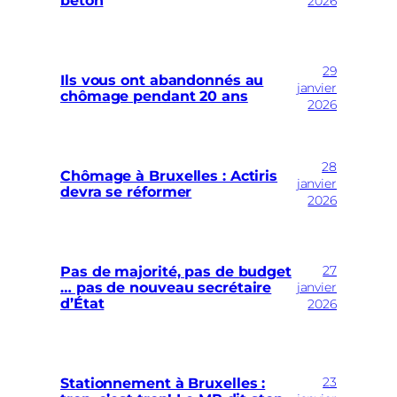
béton
2026
29
Ils vous ont abandonnés au
janvier
chômage pendant 20 ans
2026
28
Chômage à Bruxelles : Actiris
janvier
devra se réformer
2026
27
Pas de majorité, pas de budget
… pas de nouveau secrétaire
janvier
d’État
2026
23
Stationnement à Bruxelles :