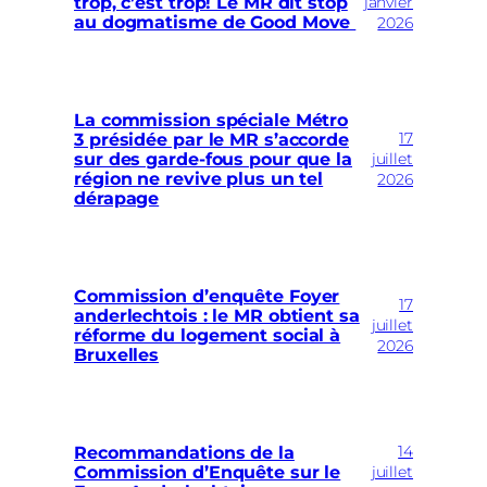
trop, c’est trop! Le MR dit stop
janvier
au dogmatisme de Good Move
2026
La commission spéciale Métro
17
3 présidée par le MR s’accorde
sur des garde-fous pour que la
juillet
région ne revive plus un tel
2026
dérapage
Commission d’enquête Foyer
17
anderlechtois : le MR obtient sa
juillet
réforme du logement social à
2026
Bruxelles
14
Recommandations de la
Commission d’Enquête sur le
juillet