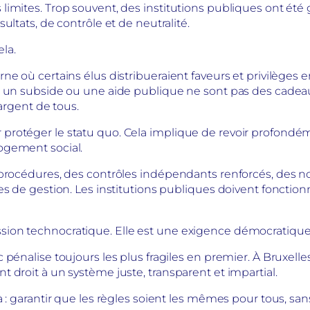
imites. Trop souvent, des institutions publiques ont été
ultats, de contrôle et de neutralité.
la.
e où certains élus distribueraient faveurs et privilèges e
l, un subside ou une aide publique ne sont pas des cade
’argent de tous.
protéger le statu quo. Cela implique de revoir profondé
ogement social.
s procédures, des contrôles indépendants renforcés, des 
s de gestion. Les institutions publiques doivent fonctionn
ion technocratique. Elle est une exigence démocratique
pénalise toujours les plus fragiles en premier. À Bruxelles
 droit à un système juste, transparent et impartial.
 : garantir que les règles soient les mêmes pour tous, san