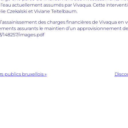
on de l’eau actuellement assumés par Vivaqua. Cette interven
rélie Czekalski et Viviane Teitelbaum.
t l’assainissement des charges financières de Vivaqua en vu
tissements assurants le maintien d’un approvisionnement de 
23/148257/images.pdf
rs publics bruxellois »
Disco