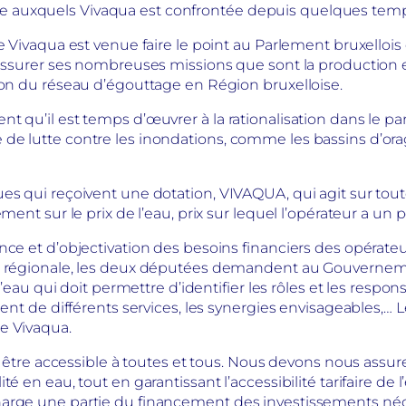
e auxquels Vivaqua est confrontée depuis quelques temp
de Vivaqua est venue faire le point au Parlement bruxellois q
 assurer ses nombreuses missions que sont la production et
on du réseau d’égouttage en Région bruxelloise.
nt qu’il est temps d’œuvrer à la rationalisation dans le p
 de lutte contre les inondations, comme les bassins d’orag
ues qui reçoivent une dotation, VIVAQUA, qui agit sur tou
ent sur le prix de l’eau, prix sur lequel l’opérateur a un pou
ce et d’objectivation des besoins financiers des opérateur
n régionale, les deux députées demandent au Gouvernemen
l’eau qui doit permettre d’identifier les rôles et les respon
cement de différents services, les synergies envisageables,
e Vivaqua.
it être accessible à toutes et tous. Nous devons nous as
té en eau, tout en garantissant l’accessibilité tarifaire d
harge une partie du financement des investissements néce