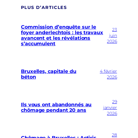
PLUS D’ARTICLES
Commission d’enquête sur le
23
foyer anderlechtois : les travaux
juin
avancent et les révélations
2026
s’accumulent
Bruxelles, capitale du
4 février
béton
2026
29
Ils vous ont abandonnés au
janvier
chômage pendant 20 ans
2026
28
Chômage à Bruxelles : Actiris