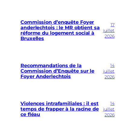
Commission d’enquête Foyer
17
anderlechtois : le MR obtient sa
juillet
réforme du logement social à
2026
Bruxelles
14
Recommandations de la
Commission d’Enquête sur le
juillet
Foyer Anderlechtois
2026
14
Violences intrafamiliales : il est
temps de frapper à la racine de
juillet
ce fléau
2026