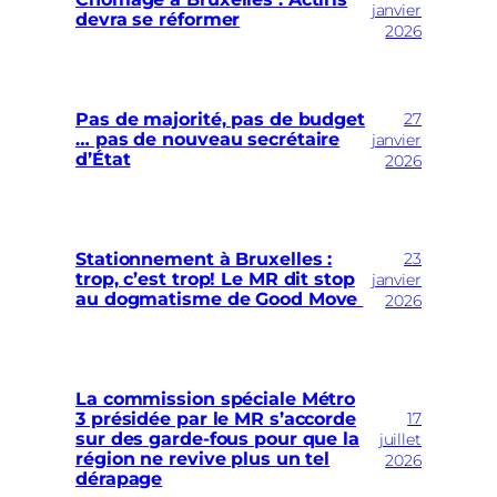
janvier
devra se réformer
2026
27
Pas de majorité, pas de budget
… pas de nouveau secrétaire
janvier
d’État
2026
23
Stationnement à Bruxelles :
trop, c’est trop! Le MR dit stop
janvier
au dogmatisme de Good Move
2026
La commission spéciale Métro
17
3 présidée par le MR s’accorde
sur des garde-fous pour que la
juillet
région ne revive plus un tel
2026
dérapage