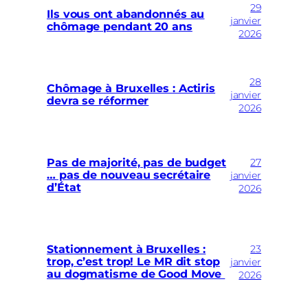
29
Ils vous ont abandonnés au
janvier
chômage pendant 20 ans
2026
28
Chômage à Bruxelles : Actiris
janvier
devra se réformer
2026
27
Pas de majorité, pas de budget
… pas de nouveau secrétaire
janvier
d’État
2026
23
Stationnement à Bruxelles :
trop, c’est trop! Le MR dit stop
janvier
au dogmatisme de Good Move
2026