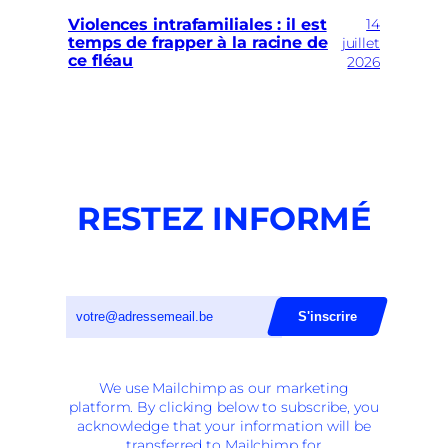
14
Violences intrafamiliales : il est
temps de frapper à la racine de
juillet
ce fléau
2026
RESTEZ INFORMÉ
We use Mailchimp as our marketing
platform. By clicking below to subscribe, you
acknowledge that your information will be
transferred to Mailchimp for