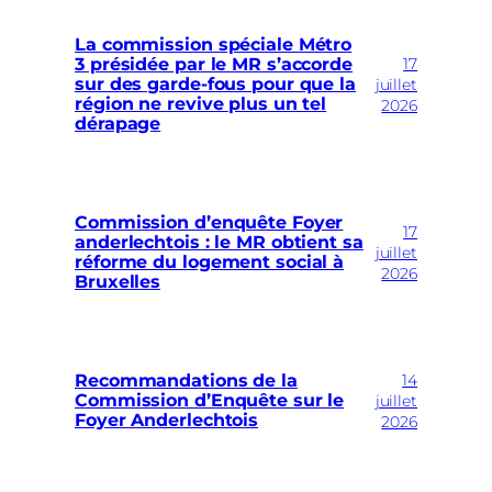
La commission spéciale Métro
17
3 présidée par le MR s’accorde
sur des garde-fous pour que la
juillet
région ne revive plus un tel
2026
dérapage
Commission d’enquête Foyer
17
anderlechtois : le MR obtient sa
juillet
réforme du logement social à
2026
Bruxelles
14
Recommandations de la
Commission d’Enquête sur le
juillet
Foyer Anderlechtois
2026