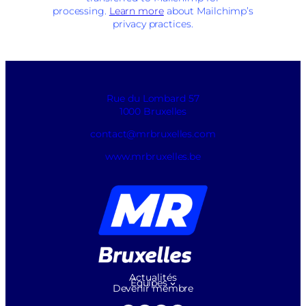
processing.
Learn more
about Mailchimp’s
privacy practices.
Rue du Lombard 57
1000 Bruxelles
contact@mrbruxelles.com
www.mrbruxelles.be
Actualités
Équipes
Devenir membre