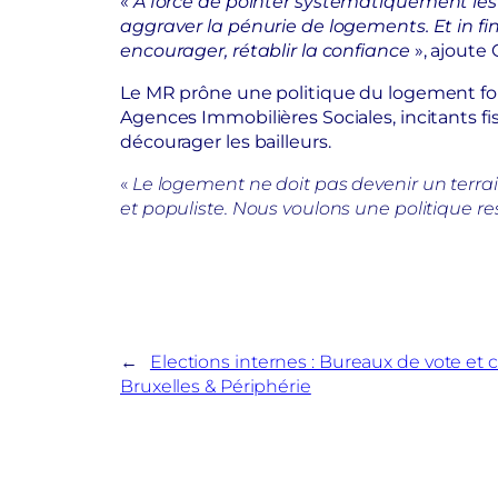
«
À force de pointer systématiquement les p
aggraver la pénurie de logements. Et in fine, 
encourager, rétablir la confiance
», ajoute
Le MR prône une politique du logement fond
Agences Immobilières Sociales, incitants fis
décourager les bailleurs.
«
Le logement ne doit pas devenir un terra
et populiste. Nous voulons une politique resp
←
Elections internes : Bureaux de vote et 
Bruxelles & Périphérie