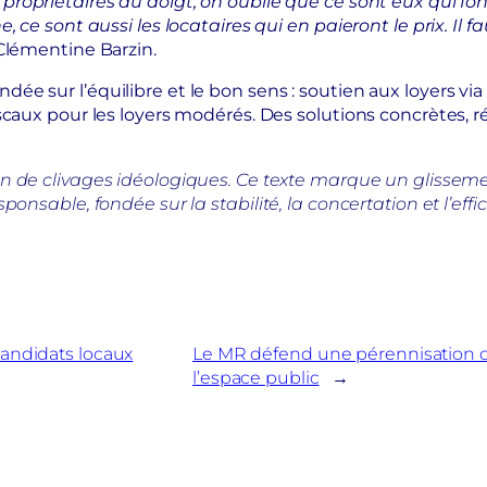
ropriétaires du doigt, on oublie que ce sont eux qui font
ce sont aussi les locataires qui en paieront le prix. Il faut
 Clémentine Barzin.
ée sur l’équilibre et le bon sens : soutien aux loyers vi
caux pour les loyers modérés. Des solutions concrètes, réa
in de clivages idéologiques. Ce texte marque un glissem
onsable, fondée sur la stabilité, la concertation et l’effic
candidats locaux
Le MR défend une pérennisation cl
l’espace public
→