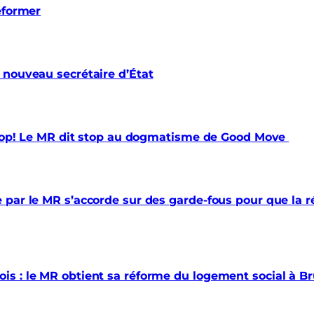
éformer
 nouveau secrétaire d’État
 trop! Le MR dit stop au dogmatisme de Good Move
par le MR s’accorde sur des garde-fous pour que la ré
s : le MR obtient sa réforme du logement social à Br