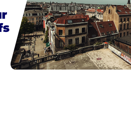
ur
fs