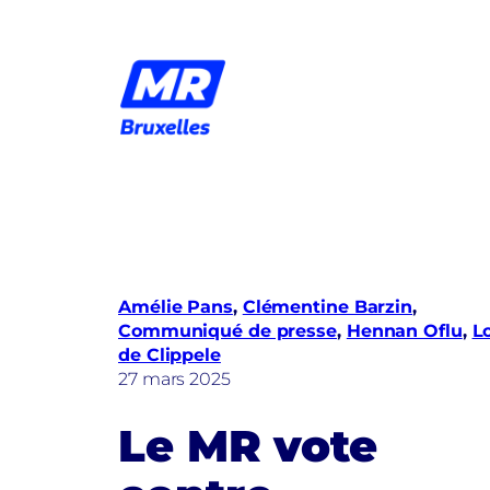
Aller
au
contenu
Amélie Pans
, 
Clémentine Barzin
, 
Communiqué de presse
, 
Hennan Oflu
, 
L
de Clippele
27 mars 2025
Le MR vote