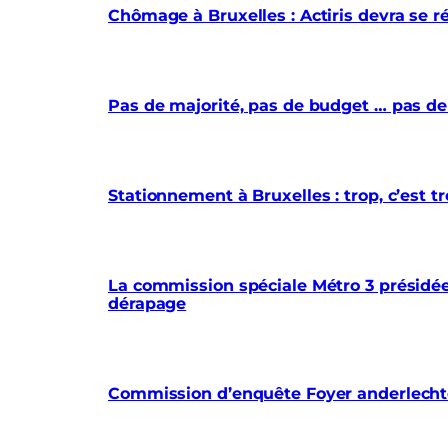
Chômage à Bruxelles : Actiris devra se r
Pas de majorité, pas de budget … pas de
Stationnement à Bruxelles : trop, c’est
La commission spéciale Métro 3 présidée 
dérapage
Commission d’enquête Foyer anderlechtoi