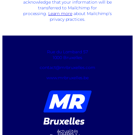
acknowledge that your information will be
transferred to Mailchimp for
processing.
Learn more
about Mailchimp’s
privacy practices.
Rue du Lombard 57
1000 Bruxelles
contact@mrbruxelles.com
www.mrbruxelles.be
Actualités
Équipes