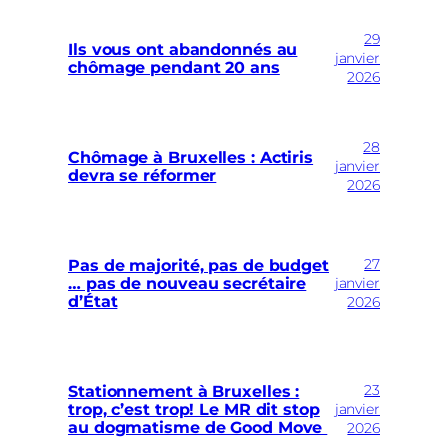
29
Ils vous ont abandonnés au
janvier
chômage pendant 20 ans
2026
28
Chômage à Bruxelles : Actiris
janvier
devra se réformer
2026
27
Pas de majorité, pas de budget
… pas de nouveau secrétaire
janvier
d’État
2026
23
Stationnement à Bruxelles :
trop, c’est trop! Le MR dit stop
janvier
au dogmatisme de Good Move
2026