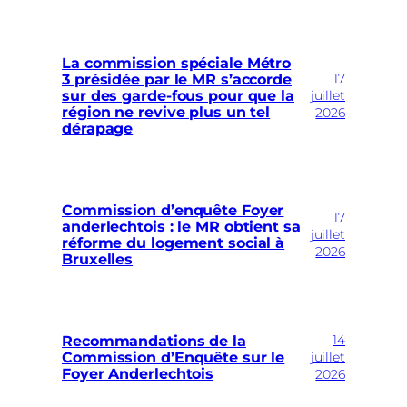
La commission spéciale Métro
17
3 présidée par le MR s’accorde
sur des garde-fous pour que la
juillet
région ne revive plus un tel
2026
dérapage
Commission d’enquête Foyer
17
anderlechtois : le MR obtient sa
juillet
réforme du logement social à
2026
Bruxelles
14
Recommandations de la
Commission d’Enquête sur le
juillet
Foyer Anderlechtois
2026