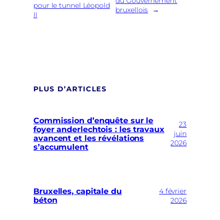
du Gouvernement
pour le tunnel Léopold
bruxellois
→
II
PLUS D’ARTICLES
Commission d’enquête sur le
23
foyer anderlechtois : les travaux
juin
avancent et les révélations
2026
s’accumulent
Bruxelles, capitale du
4 février
béton
2026