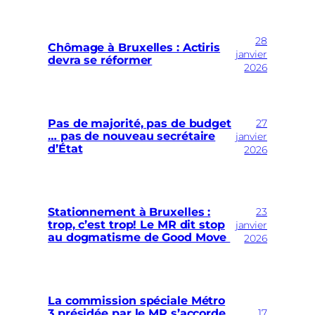
28
Chômage à Bruxelles : Actiris
janvier
devra se réformer
2026
27
Pas de majorité, pas de budget
… pas de nouveau secrétaire
janvier
d’État
2026
23
Stationnement à Bruxelles :
trop, c’est trop! Le MR dit stop
janvier
au dogmatisme de Good Move
2026
La commission spéciale Métro
17
3 présidée par le MR s’accorde