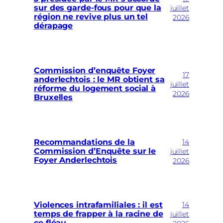
sur des garde-fous pour que la
juillet
région ne revive plus un tel
2026
dérapage
Commission d’enquête Foyer
17
anderlechtois : le MR obtient sa
juillet
réforme du logement social à
2026
Bruxelles
14
Recommandations de la
Commission d’Enquête sur le
juillet
Foyer Anderlechtois
2026
14
Violences intrafamiliales : il est
temps de frapper à la racine de
juillet
ce fléau