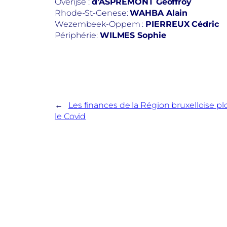
Overijse :
d’ASPREMONT Geoffroy
Rhode-St-Genese:
WAHBA Alain
Wezembeek-Oppem :
PIERREUX Cédric
Périphérie:
WILMES Sophie
←
Les finances de la Région bruxelloise p
le Covid