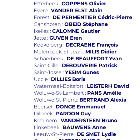
Etterbeek :
COPPENS Olivier
Evere :
VANDER ELST Alain
Forest :
DE PERMENTIER Cédric-Pierre
Ganshoren :
OBEID Stéphane
Ixelles :
CALOMNE Gautier
Jette :
GUVEN Eren
Koekelberg :
DECRAENE François
Molenbeek-St-Jean :
MILIS Didier
Schaerbeek :
DE BEAUFFORT Yvan
Saint-Gille :
DEBOUVERIE Patrick
Saint-Josse :
YESIM Gunes
Uccle :
DILLIES Boris
Watermael-Boitsfort :
LEISTERH David
Woluwe-St-Lambert :
PANS Amélie
Woluwe-St-Pierre:
BERTRAND Alexia
Beersel :
DONGE Emmanuel
Dilbeek :
PARDON Guy
Kraainem :
VANDERSTEEN Bruno
Linkebeek :
BAUWENS Anne
Leeuw-St-Pierre :
DE SMET Lydie