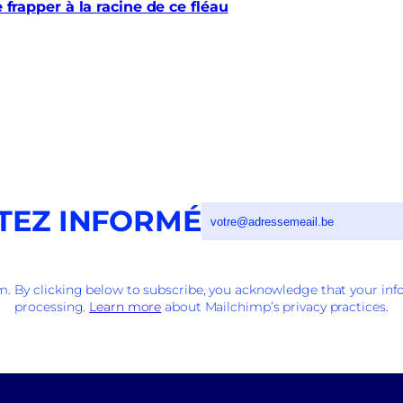
e frapper à la racine de ce fléau
TEZ INFORMÉ
 By clicking below to subscribe, you acknowledge that your info
processing.
Learn more
about Mailchimp’s privacy practices.