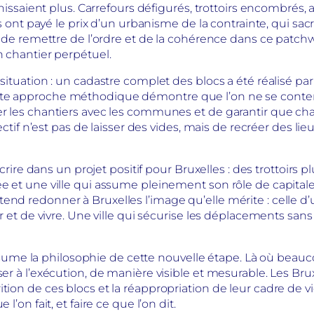
finissaient plus. Carrefours défigurés, trottoirs encombrés
s ont payé le prix d’un urbanisme de la contrainte, qui sacrifi
ps de remettre de l’ordre et de la cohérence dans ce patch
n chantier perpétuel.
situation : un cadastre complet des blocs a été réalisé par
tte approche méthodique démontre que l’on ne se conten
ner les chantiers avec les communes et de garantir que ch
ectif n’est pas de laisser des vides, mais de recréer des lie
nscrire dans un projet positif pour Bruxelles : des trottoir
ée et une ville qui assume pleinement son rôle de capital
nd redonner à Bruxelles l’image qu’elle mérite : celle d’u
tir et de vivre. Une ville qui sécurise les déplacements s
le résume la philosophie de cette nouvelle étape. Là où bea
er à l’exécution, de manière visible et mesurable. Les Brux
tion de ces blocs et la réappropriation de leur cadre de vi
l’on fait, et faire ce que l’on dit.