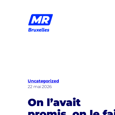
Aller
au
contenu
Uncategorized
22 mai 2026
On l’avait
promis, on le fa