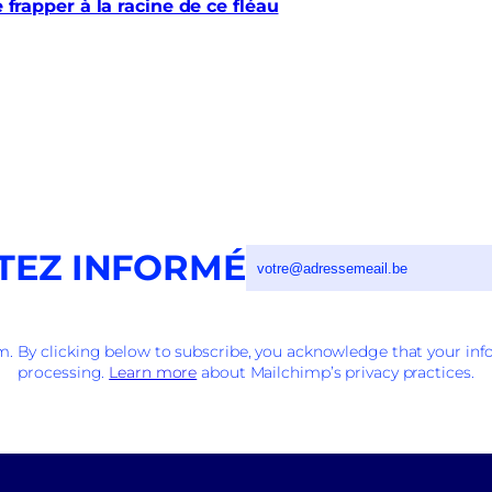
e frapper à la racine de ce fléau
TEZ INFORMÉ
 By clicking below to subscribe, you acknowledge that your info
processing.
Learn more
about Mailchimp’s privacy practices.