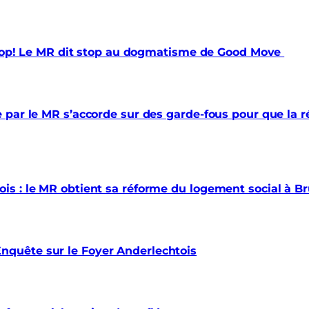
 trop! Le MR dit stop au dogmatisme de Good Move
par le MR s’accorde sur des garde-fous pour que la ré
s : le MR obtient sa réforme du logement social à Br
quête sur le Foyer Anderlechtois