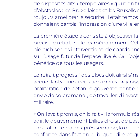
de dispositifs dits « temporaires » qui n’en 
d’obstacles : les Bruxelloises et les Bruxelloi
toujours améliorer la sécurité. Il était tem
donnaient parfois l’impression d’une ville e
La première étape a consisté à objectiver la 
précis de retrait et de réaménagement. Ce
hiérarchiser les interventions, de coordon
sur l’usage futur de l’espace libéré. Car l’obj
bénéfice de tous les usagers.
Le retrait progressif des blocs doit ainsi s’i
accueillants, une circulation mieux organis
prolifération de béton, le gouvernement ente
envie de se promener, de travailler, d’inves
militaire.
« On l’avait promis, on le fait » : la formu
agir, le gouvernement Dilliès choisit de pass
constater, semaine après semaine, la dispari
confiance dans l’action publique : dire ce que 