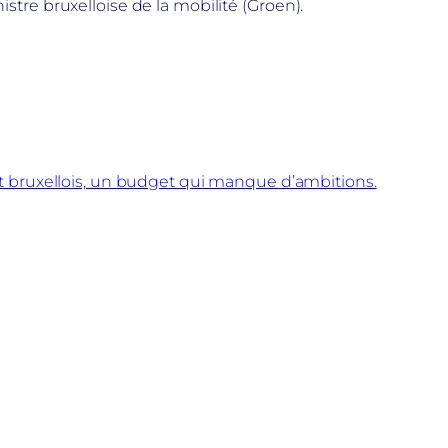
nistre bruxelloise de la mobilité (Groen).
 bruxellois, un budget qui manque d’ambitions.