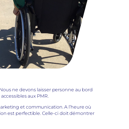
. Nous ne devons laisser personne au bord
s accessibles aux PMR.
marketing et communication. A l’heure où
on est perfectible. Celle-ci doit démontrer