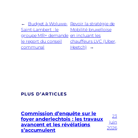
←
Budget à Woluwe-
Revoir la stratégie de
Saint-Lambert : le
Mobilité bruxelloise
groupe MR+ demande
en incluant les
le report du conseil
chauffeurs LVC (Uber,
communal
Heetch)
→
PLUS D’ARTICLES
Commission d’enquête sur le
23
foyer anderlechtois : les travaux
juin
avancent et les révélations
2026
s’accumulent