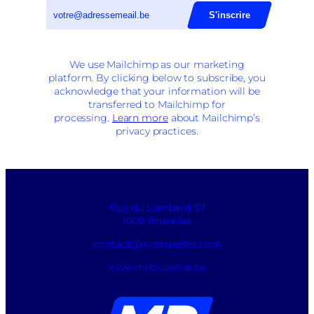
We use Mailchimp as our marketing
platform. By clicking below to subscribe, you
acknowledge that your information will be
transferred to Mailchimp for
processing.
Learn more
about Mailchimp’s
privacy practices.
Rue du Lombard 57
1000 Bruxelles
contact@mrbruxelles.com
www.mrbruxelles.be