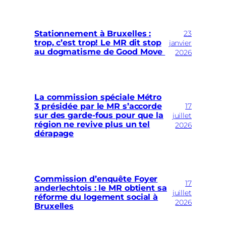
23
Stationnement à Bruxelles :
trop, c’est trop! Le MR dit stop
janvier
au dogmatisme de Good Move
2026
La commission spéciale Métro
17
3 présidée par le MR s’accorde
sur des garde-fous pour que la
juillet
région ne revive plus un tel
2026
dérapage
Commission d’enquête Foyer
17
anderlechtois : le MR obtient sa
juillet
réforme du logement social à
2026
Bruxelles