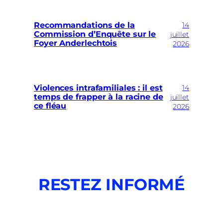
14
Recommandations de la
Commission d’Enquête sur le
juillet
Foyer Anderlechtois
2026
14
Violences intrafamiliales : il est
temps de frapper à la racine de
juillet
ce fléau
2026
RESTEZ INFORMÉ