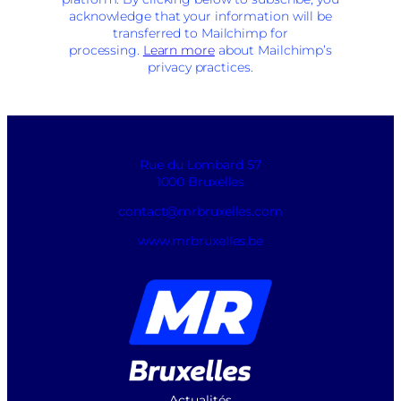
acknowledge that your information will be
transferred to Mailchimp for
processing.
Learn more
about Mailchimp’s
privacy practices.
Rue du Lombard 57
1000 Bruxelles
contact@mrbruxelles.com
www.mrbruxelles.be
Actualités