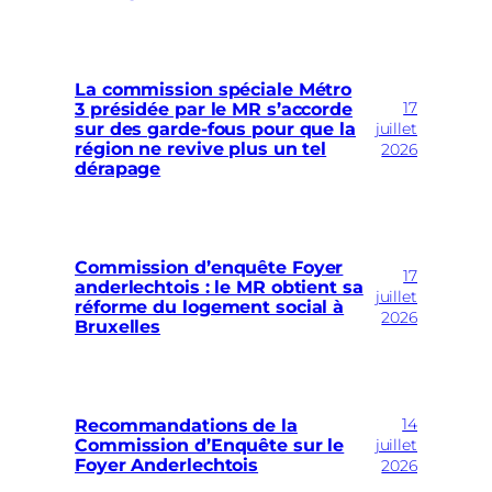
La commission spéciale Métro
17
3 présidée par le MR s’accorde
sur des garde-fous pour que la
juillet
région ne revive plus un tel
2026
dérapage
Commission d’enquête Foyer
17
anderlechtois : le MR obtient sa
juillet
réforme du logement social à
2026
Bruxelles
14
Recommandations de la
Commission d’Enquête sur le
juillet
Foyer Anderlechtois
2026