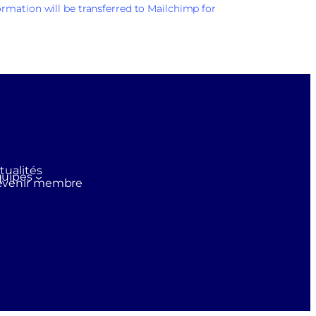
rmation will be transferred to Mailchimp for
tualités
uipes
evenir membre