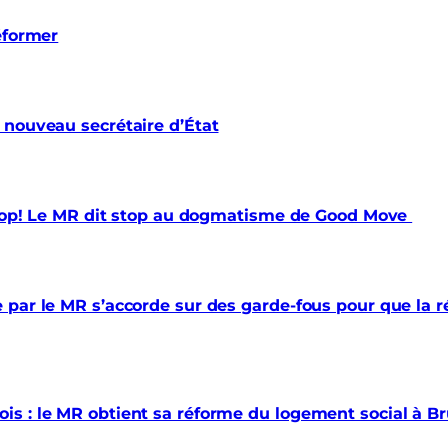
éformer
 nouveau secrétaire d’État
 trop! Le MR dit stop au dogmatisme de Good Move
par le MR s’accorde sur des garde-fous pour que la ré
s : le MR obtient sa réforme du logement social à Br