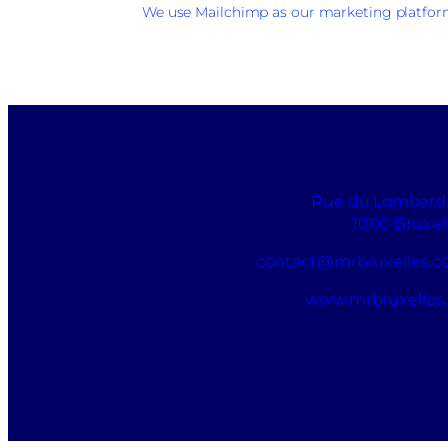
We use Mailchimp as our marketing platform.
Rue du Lombard
1000 Bruxel
contact@mrbruxelles.
www.mrbruxelles