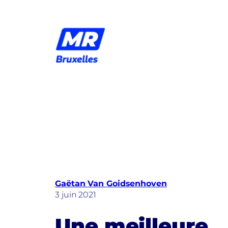
Aller
au
contenu
Gaëtan Van Goidsenhoven
3 juin 2021
Une meilleure