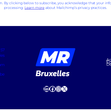
 By clicking below to subscribe, you acknowledge that your info
processing.
Learn more
about Mailchimp’s privacy practices.
 57
les
Ac
Éq
D
com
.be
LinkedIn
Facebook
Instagram
X