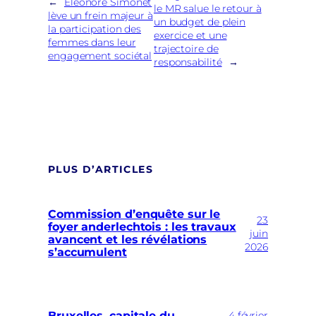
←
Éléonore Simonet
le MR salue le retour à
lève un frein majeur à
un budget de plein
la participation des
exercice et une
femmes dans leur
trajectoire de
engagement sociétal
responsabilité
→
PLUS D’ARTICLES
Commission d’enquête sur le
23
foyer anderlechtois : les travaux
juin
avancent et les révélations
2026
s’accumulent
Bruxelles, capitale du
4 février