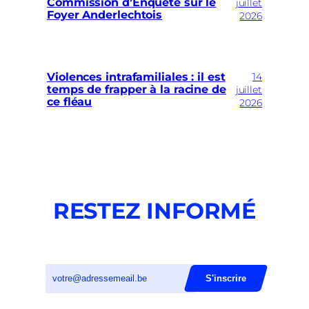
Commission d’Enquête sur le
juillet
Foyer Anderlechtois
2026
14
Violences intrafamiliales : il est
temps de frapper à la racine de
juillet
ce fléau
2026
RESTEZ INFORMÉ