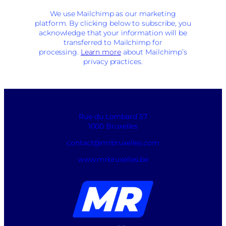
We use Mailchimp as our marketing
platform. By clicking below to subscribe, you
acknowledge that your information will be
transferred to Mailchimp for
processing.
Learn more
about Mailchimp’s
privacy practices.
Rue du Lombard 57
1000 Bruxelles
contact@mrbruxelles.com
www.mrbruxelles.be