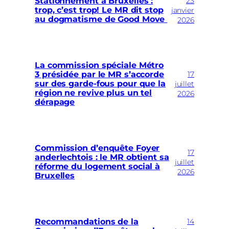
23
Stationnement à Bruxelles :
trop, c’est trop! Le MR dit stop
janvier
au dogmatisme de Good Move
2026
La commission spéciale Métro
17
3 présidée par le MR s’accorde
sur des garde-fous pour que la
juillet
région ne revive plus un tel
2026
dérapage
Commission d’enquête Foyer
17
anderlechtois : le MR obtient sa
juillet
réforme du logement social à
2026
Bruxelles
14
Recommandations de la