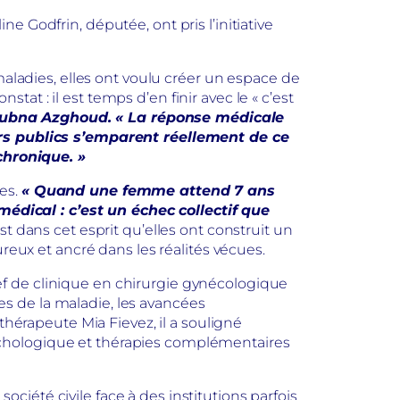
 Godfrin, députée, ont pris l’initiative
maladies, elles ont voulu créer un espace de
t : il est temps d’en finir avec le « c’est
Loubna Azghoud. « La réponse médicale
oirs publics s’emparent réellement de ce
chronique. »
ces.
« Quand une femme attend 7 ans
dical : c’est un échec collectif que
st dans cet esprit qu’elles ont construit un
reux et ancré dans les réalités vécues.
ef de clinique en chirurgie gynécologique
s de la maladie, les avancées
thérapeute Mia Fievez, il a souligné
ychologique et thérapies complémentaires
 société civile face à des institutions parfois