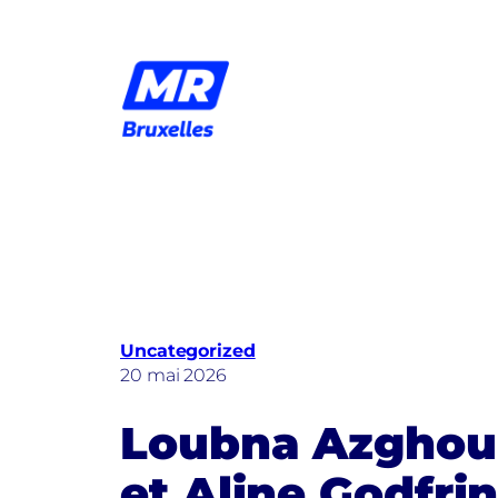
Aller
au
contenu
Uncategorized
20 mai 2026
Loubna Azgho
et Aline Godfri