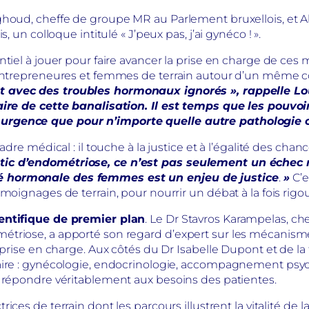
oud, cheffe de groupe MR au Parlement bruxellois, et Aline
, un colloque intitulé « J’peux pas, j’ai gynéco ! ».
tiel à jouer pour faire avancer la prise en charge de ces 
ntrepreneures et femmes de terrain autour d’un même consta
t avec des troubles hormonaux ignorés », rappelle 
faire de cette banalisation. Il est temps que les pouv
urgence que pour n’importe quelle autre pathologie 
dre médical : il touche à la justice et à l’égalité des chan
ic d’endométriose, ce n’est pas seulement un échec mé
é hormonale des femmes est un enjeu de justice
.
»
C’e
moignages de terrain, pour nourrir un débat à la fois rigou
ientifique de premier plan
. Le Dr Stavros Karampelas, ch
triose, a apporté son regard d’expert sur les mécanisme
 prise en charge. Aux côtés du Dr Isabelle Dupont et de la 
naire : gynécologie, endocrinologie, accompagnement ps
r répondre véritablement aux besoins des patientes.
ices de terrain dont les parcours illustrent la vitalité de la