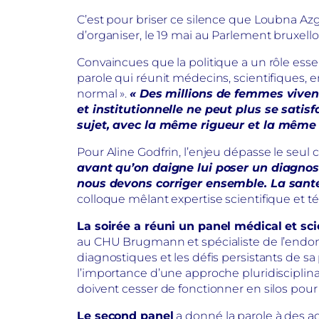
C’est pour briser ce silence que Loubna Azgh
d’organiser, le 19 mai au Parlement bruxellois
Convaincues que la politique a un rôle essen
parole qui réunit médecins, scientifiques, e
normal ».
« Des millions de femmes viven
et institutionnelle ne peut plus se satis
sujet, avec la même rigueur et la même 
Pour Aline Godfrin, l’enjeu dépasse le seul ca
avant qu’on daigne lui poser un diagnost
nous devons corriger ensemble. La sant
colloque mêlant expertise scientifique et té
La soirée a réuni un panel médical et sc
au CHU Brugmann et spécialiste de l’endomé
diagnostiques et les défis persistants de sa
l’importance d’une approche pluridiscipli
doivent cesser de fonctionner en silos pou
Le second panel
a donné la parole à des actr