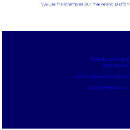
We use Mailchimp as our marketing platform.
Rue du Lombard
1000 Bruxel
contact@mrbruxelles.
www.mrbruxelles