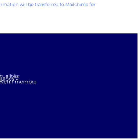
rmation will be transferred to Mailchimp for
tualités
uipes
evenir membre