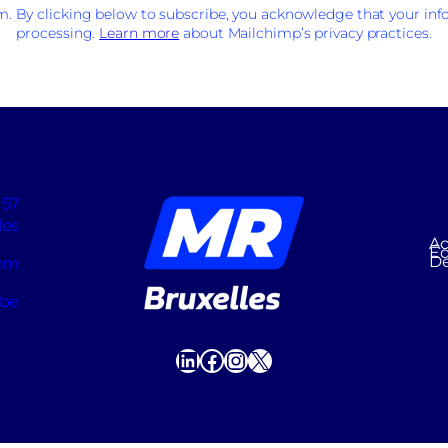
 By clicking below to subscribe, you acknowledge that your info
processing.
Learn more
about Mailchimp’s privacy practices.
 57
les
Ac
Éq
D
com
.be
LinkedIn
Facebook
Instagram
X