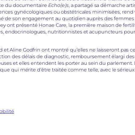
trice du documentaire
Echo(e)s
, a partagé sa démarche artis
nces gynécologiques ou obstétricales minimisées, rend vis
igné de son engagement au quotidien auprès des femmes 
 ont présenté Honae Care, la première maison de fertilité
, endocrinologues, nutritionnistes et acupuncteurs po
 et Aline Godfrin ont montré qu’elles ne laisseront pas c
tion des délais de diagnostic, remboursement élargi des 
euses et elles entendent les porter au sein du parlement.
que qui mérite d’être traitée comme telle, avec le sérieux 
bilité