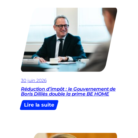
avance
et
maintient
son
cap
!
30 juin 2026
Réduction d’impôt : le Gouvernement de
Boris Dilliès double la prime BE HOME
:
Lire la suite
Réduction
d’impôt
:
le