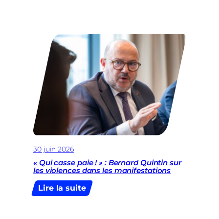
Garcia
Fernandez
:
cheffe
de
file
à
Molenbeek,
avocate
et
cheffe
de
cabinet
30 juin 2026
adjointe
au
« Qui casse paie ! » : Bernard Quintin sur
les violences dans les manifestations
CPAS
de
:
Lire la suite
Bruxelles
« Qui
casse