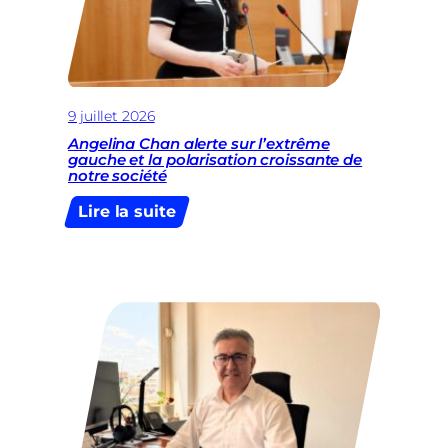
9 juillet 2026
Angelina Chan alerte sur l’extrême
gauche et la polarisation croissante de
notre société
:
Lire la suite
Angelina
Chan
alerte
sur
l’extrême
gauche
et
la
polarisation
croissante