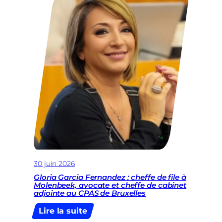
Gouvernement
de
Boris
Dilliès
double
la
prime
BE
HOME
30 juin 2026
Gloria Garcia Fernandez : cheffe de file à
Molenbeek, avocate et cheffe de cabinet
adjointe au CPAS de Bruxelles
:
Lire la suite
Gloria