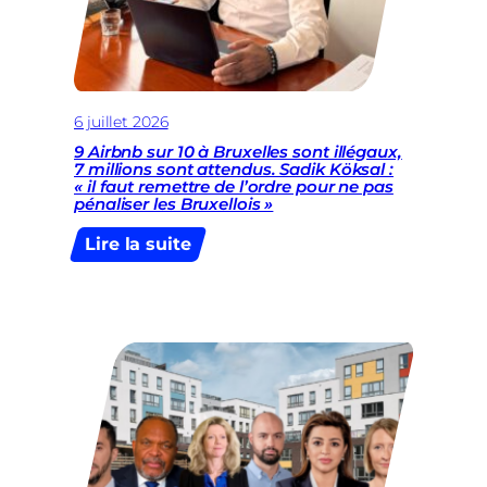
de
notre
société
6 juillet 2026
9 Airbnb sur 10 à Bruxelles sont illégaux,
7 millions sont attendus. Sadik Köksal :
« il faut remettre de l’ordre pour ne pas
pénaliser les Bruxellois »
:
Lire la suite
9
Airbnb
sur
10
à
Bruxelles
sont
illégaux,
7
millions