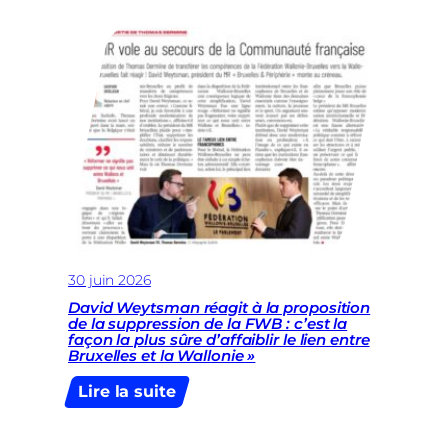
paie
! »
:
Bernard
Quintin
sur
les
violences
dans
les
manifestations
30 juin 2026
David Weytsman réagit à la proposition
de la suppression de la FWB : c’est la
façon la plus sûre d’affaiblir le lien entre
Bruxelles et la Wallonie »
:
Lire la suite
David
Weytsman