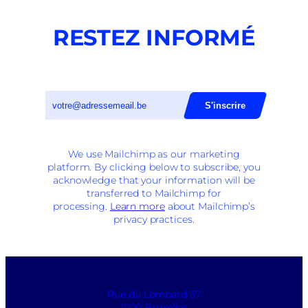
anderlechtois
:
les
RESTEZ INFORMÉ
travaux
avancent
et
les
révélations
s’accumulent
We use Mailchimp as our marketing
platform. By clicking below to subscribe, you
acknowledge that your information will be
transferred to Mailchimp for
processing.
Learn more
about Mailchimp’s
privacy practices.
Rue du Lombard 57
1000 Bruxelles