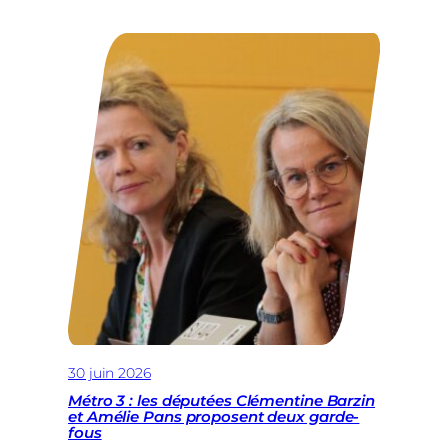
a
été
désignée
nouvelle
cheffe
de
groupe
MR+
au
Conseil
communal
de
la
Ville
de
Bruxelles
30 juin 2026
Métro 3 : les députées Clémentine Barzin
et Amélie Pans proposent deux garde-
fous