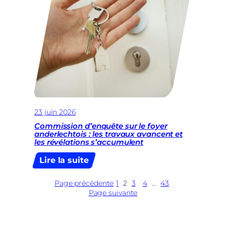
entre
Sadik
Bruxelles
Köksal,
et
la
la
pagaille
Wallonie »
a
assez
duré
à
la
Place
23 juin 2026
Sainctelette
Commission d’enquête sur le foyer
anderlechtois : les travaux avancent et
les révélations s’accumulent
:
Lire la suite
Commission
d’enquête
Page précédente
1
2
3
4
…
43
sur
Page suivante
le
foyer