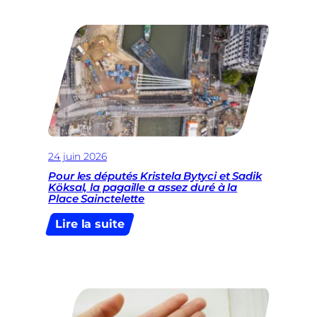
réagit
à
la
proposition
de
la
suppression
de
la
FWB
24 juin 2026
:
Pour les députés Kristela Bytyci et Sadik
c’est
Köksal, la pagaille a assez duré à la
la
Place Sainctelette
façon
:
Lire la suite
la
Pour
plus
les
sûre
députés
d’affaiblir
Kristela
le
Bytyci
lien
et