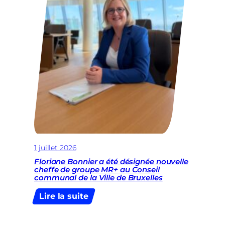
sous
serment,
l’ancien
président
Lotfi
Mostefa
choisit
le
silence
1 juillet 2026
Floriane Bonnier a été désignée nouvelle
cheffe de groupe MR+ au Conseil
communal de la Ville de Bruxelles
:
Lire la suite
Floriane
Bonnier