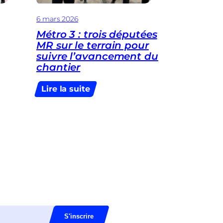
6 mars 2026
Métro 3 : trois députées
MR sur le terrain pour
suivre l’avancement du
chantier
:
Lire la suite
Métro
3
:
trois
députées
MR
sur
le
terrain
pour
suivre
l’avancement