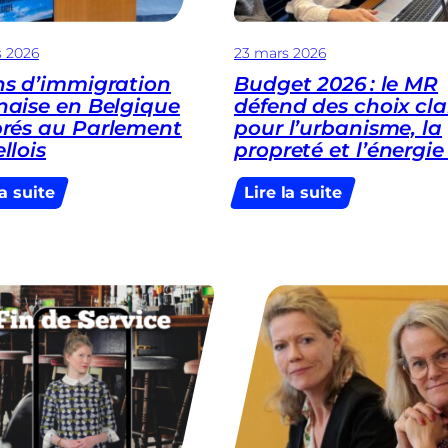
s 2026
23 mars 2026
ns d’immigration
Budget 2026 : le MR
naise en Belgique
défend des choix cla
brés au Parlement
pour l’urbanisme, la
llois
propreté et l’énergi
:
:
la suite
Lire la suite
70
Budget
ans
2026 :
d’immigration
le
albanaise
MR
en
défend
Belgique
des
célébrés
choix
au
clairs
Parlement
pour
bruxellois
l’urbanisme,
la