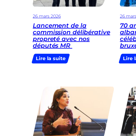
26 mars 2026
26 mar
Lancement de la
70 a
commission délibérative
alba
propreté avec nos
célé
députés MR
bruxe
:
Lire la suite
Lire 
Lancement
de
la
commission
délibérative
propreté
avec
nos
députés
MR