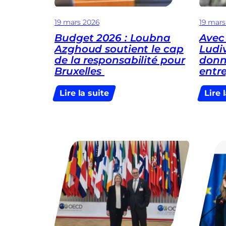
19 mars 2026
19 mars
Budget 2026 : Loubna
Avec 
Azghoud soutient le cap
Ludi
de la responsabilité pour
donn
Bruxelles
entr
:
Lire la suite
Lire 
Budget
2026
:
Loubna
Azghoud
soutient
le
cap
de
la
responsabilité
pour