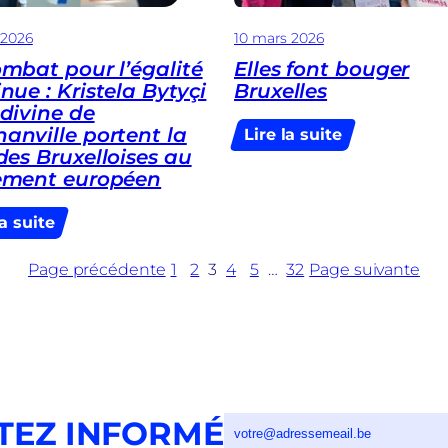
aux
 2026
10 mars 2026
entrepreneurs
ombat pour l’égalité
Elles font bouger
nue : Kristela Bytyçi
Bruxelles
divine de
anville portent la
:
Lire la suite
des Bruxelloises au
Elles
ement européen
font
bouger
:
Bruxelles
la suite
Le
combat
Page précédente
1
2
3
4
5
…
32
Page suivante
pour
l’égalité
continue
:
Kristela
Bytyçi
et
TEZ INFORMÉ
Ludivine