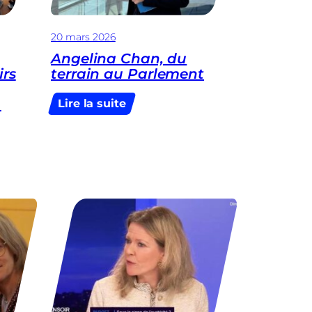
20 mars 2026
Angelina Chan, du
irs
terrain au Parlement
e
:
Lire la suite
Angelina
Chan,
du
terrain
au
Parlement