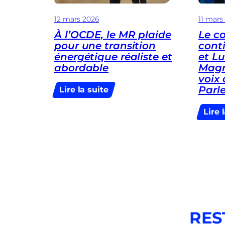
Bruxelles
12 mars 2026
11 mars
À l’OCDE, le MR plaide
Le c
pour une transition
conti
énergétique réaliste et
et Lu
abordable
Magn
voix 
Parl
:
Lire la suite
À
l’OCDE,
Lire 
le
MR
plaide
pour
une
transition
énergétique
réaliste
et
RES
abordable