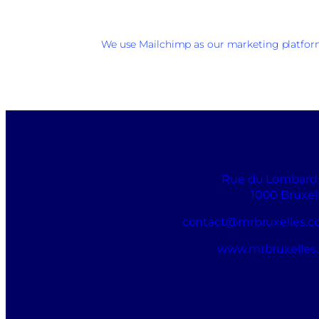
We use Mailchimp as our marketing platform.
Rue du Lombard
1000 Bruxel
contact@mrbruxelles.
www.mrbruxelles