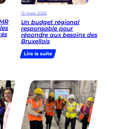
13 mars 2026
 MR
Un budget régional
les
responsable pour
tés
répondre aux besoins des
Bruxellois
:
Lire la suite
Un
budget
régional
responsable
pour
répondre
aux
besoins
des
Bruxellois